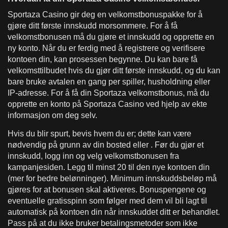
Sportaza Casino gir deg en velkomstbonuspakke for å
gjøre ditt første innskudd morsommere. For å få
velkomstbonusen må du gjøre et innskudd og opprette en
ny konto. Når du er ferdig med å registrere og verifisere
kontoen din, kan prosessen begynne. Du kan bare få
velkomsttilbudet hvis du gjør ditt første innskudd, og du kan
bare bruke avtalen en gang per spiller, husholdning eller
IP-adresse. For å få din Sportaza velkomstbonus, må du
opprette en konto på Sportaza Casino ved hjelp av ekte
informasjon om deg selv.
Hvis du blir spurt, bevis hvem du er; dette kan være
nødvendig på grunn av din bosted eller . Før du gjør et
innskudd, logg inn og velg velkomstbonusen fra
kampanjesiden. Legg til minst 20 til den nye kontoen din
(mer for bedre belønninger). Minimum innskuddsbeløp må
gjøres for at bonusen skal aktiveres. Bonuspengene og
eventuelle gratisspinn som følger med dem vil bli lagt til
automatisk på kontoen din når innskuddet ditt er behandlet.
Pass på at du ikke bruker betalingsmetoder som ikke