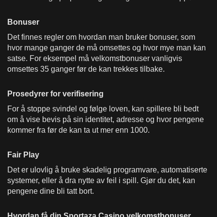
Bonuser
Det finnes regler om hvordan man bruker bonuser, som
hvor mange ganger de må omsettes og hvor mye man kan
satse. For eksempel må velkomstbonuser vanligvis
omsettes 35 ganger før de kan trekkes tilbake.
Prosedyrer for verifisering
For å stoppe svindel og følge loven, kan spillere bli bedt
om å vise bevis på sin identitet, adresse og hvor pengene
kommer fra før de kan ta ut mer enn 1000.
Fair Play
Det er ulovlig å bruke skadelig programvare, automatiserte
systemer, eller å dra nytte av feil i spill. Gjør du det, kan
pengene dine bli tatt bort.
Hvordan få din Sportaza Casino velkomstbonuser