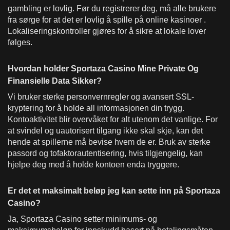
gambling er lovlig. Før du registrerer deg, må alle brukere
fra sørge for at det er lovlig å spille på online kasinoer .
Lokaliseringskontroller gjøres for å sikre at lokale lover
følges.
Hvordan holder Sportaza Casino Mine Private Og
Finansielle Data Sikker?
Vi bruker sterke personvernregler og avansert SSL-
kryptering for å holde all informasjonen din trygg.
Kontoaktivitet blir overvåket for alt utenom det vanlige. For
at svindel og uautorisert tilgang ikke skal skje, kan det
hende at spillerne må bevise hvem de er. Bruk av sterke
passord og tofaktorautentisering, hvis tilgjengelig, kan
hjelpe deg med å holde kontoen enda tryggere.
Er det et maksimalt beløp jeg kan sette inn på Sportaza
Casino?
Ja, Sportaza Casino setter minimums- og