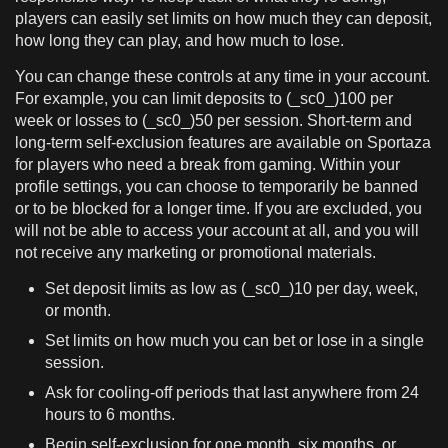
players can easily set limits on how much they can deposit,
how long they can play, and how much to lose.
You can change these controls at any time in your account.
For example, you can limit deposits to (_sc0_)100 per
week or losses to (_sc0_)50 per session. Short-term and
long-term self-exclusion features are available on Sportaza
for players who need a break from gaming. Within your
profile settings, you can choose to temporarily be banned
or to be blocked for a longer time. If you are excluded, you
will not be able to access your account at all, and you will
not receive any marketing or promotional materials.
Set deposit limits as low as (_sc0_)10 per day, week,
or month.
Set limits on how much you can bet or lose in a single
session.
Ask for cooling-off periods that last anywhere from 24
hours to 6 months.
Begin self-exclusion for one month, six months, or