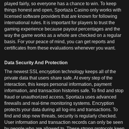
played fairly, so everyone has a chance to win. To keep
things honest and open, Sportaza Casino only works with
licensed software providers that are known for following
international rules. It is important for players to trust the
gaming experience because payout percentages and the
way the game works as a whole are checked on a regular
basis. For your peace of mind, you can get reports and
certificates from these evaluations whenever you want.
Data Security And Protection
The newest SSL encryption technology keeps all of the
private data that users share safe. At every step of the
interaction, this keeps personal information, payment
information, and transaction histories safe. To find and stop
fraud or unauthorized access, Sportaza uses advanced
firewalls and real-time monitoring systems. Encryption
protects your data during all log-ins and transactions. To
find and stop new threats, security is regularly checked.
User information and transaction records can only be seen
by people who are allowed to. These strong protocols keep