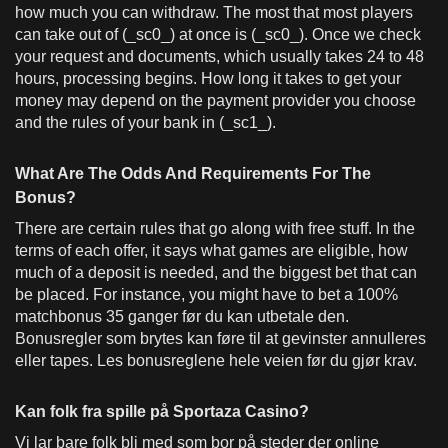
how much you can withdraw. The most that most players
can take out of (_sc0_) at once is (_sc0_). Once we check
your request and documents, which usually takes 24 to 48
hours, processing begins. How long it takes to get your
money may depend on the payment provider you choose
and the rules of your bank in (_sc1_).
What Are The Odds And Requirements For The
Bonus?
There are certain rules that go along with free stuff. In the
terms of each offer, it says what games are eligible, how
much of a deposit is needed, and the biggest bet that can
be placed. For instance, you might have to bet a 100%
matchbonus 35 ganger før du kan utbetale den.
Bonusregler som brytes kan føre til at gevinster annulleres
eller tapes. Les bonusreglene hele veien før du gjør krav.
Kan folk fra spille på Sportaza Casino?
Vi lar bare folk bli med som bor på steder der online