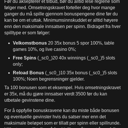
Før du aksepterer et tilbud, bør du alltid lese reglene som
følger med. Omsetningskravet forteller deg hvor mange
ganger du må spille gjennom bonuspengene dine før du
kan be om et uttak. Minimumsinnskuddet er alltid høyere
enn den maksimale innsatsen per spinn. Bidraget fra hver
spilltype er som følger:
Velkomstbonus
20 35x bonus 5 spor 100%, table
games 10%, og live casino 0%;
Free Spins
(_sc0_)20 40x winnings (_sc0_)5 slots
only;
Reload Bonus
(_sc0_)10 35x bonus (_sc0_)5 slots
100%; Noen begrensninger gjelder.
Ta 100 bonusen som et eksempel. Hvis omsetningskravet
er 35x, må du gjøre innsatser verdt 3500 før du kan
utbetale gevinstene dine.
For å oppfylle bonuskravene kan du miste både bonusen
og eventuelle gevinster hvis du satser mer enn det
maksimale beløpet som er tillatt per spinn eller spillrunde.