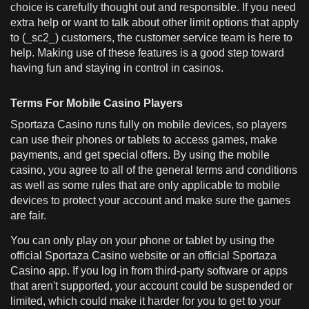
choice is carefully thought out and responsible. If you need
extra help or want to talk about other limit options that apply
to (_sc2_) customers, the customer service team is here to
help. Making use of these features is a good step toward
having fun and staying in control in casinos.
Terms For Mobile Casino Players
Sportaza Casino runs fully on mobile devices, so players
can use their phones or tablets to access games, make
payments, and get special offers. By using the mobile
casino, you agree to all of the general terms and conditions
as well as some rules that are only applicable to mobile
devices to protect your account and make sure the games
are fair.
You can only play on your phone or tablet by using the
official Sportaza Casino website or an official Sportaza
Casino app. If you log in from third-party software or apps
that aren't supported, your account could be suspended or
limited, which could make it harder for you to get to your