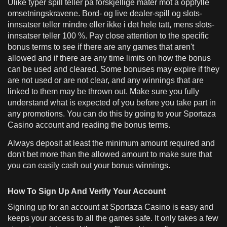
Ulike typer spill teller på forskjellige måter mot å oppfylle
omsetningskravene. Bord- og live dealer-spill og slots-
innsatser teller mindre eller ikke i det hele tatt, mens slots-
innsatser teller 100 %. Pay close attention to the specific
bonus terms to see if there are any games that aren't
allowed and if there are any time limits on how the bonus
can be used and cleared. Some bonuses may expire if they
are not used or are not clear, and any winnings that are
linked to them may be thrown out. Make sure you fully
understand what is expected of you before you take part in
any promotions. You can do this by going to your Sportaza
Casino account and reading the bonus terms.
Always deposit at least the minimum amount required and
don't bet more than the allowed amount to make sure that
you can easily cash out your bonus winnings.
How To Sign Up And Verify Your Account
Signing up for an account at Sportaza Casino is easy and
keeps your access to all the games safe. It only takes a few