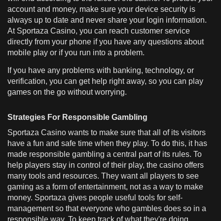
account and money, make sure your device security is
always up to date and never share your login information.
At Sportaza Casino, you can reach customer service
directly from your phone if you have any questions about
mobile play or if you run into a problem.
If you have any problems with banking, technology, or
verification, you can get help right away, so you can play
games on the go without worrying.
Strategies For Responsible Gambling
Sportaza Casino wants to make sure that all of its visitors
have a fun and safe time when they play. To do this, it has
made responsible gambling a central part of its rules. To
help players stay in control of their play, the casino offers
many tools and resources. They want all players to see
gaming as a form of entertainment, not as a way to make
money. Sportaza gives people useful tools for self-
management so that everyone who gambles does so in a
responsible way. To keep track of what they're doing,